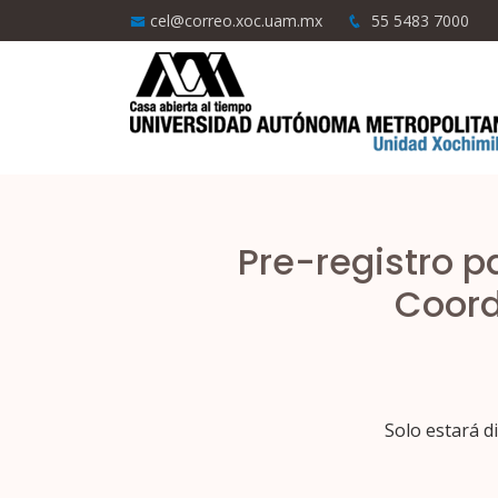
cel@correo.xoc.uam.mx
55 5483 7000
Pre-registro p
Coord
Solo estará di